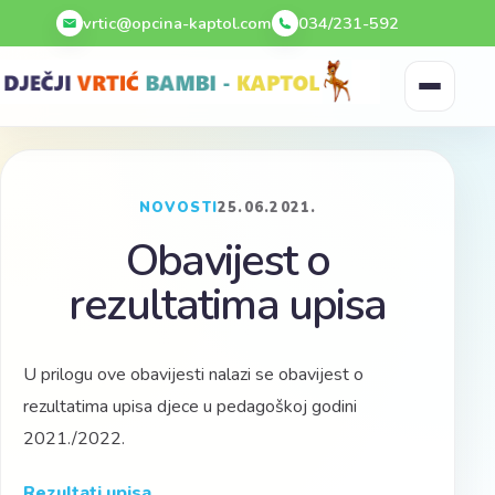
Preskoči na sadržaj
vrtic@opcina-kaptol.com
034/231-592
NOVOSTI
25.06.2021.
Obavijest o
rezultatima upisa
U prilogu ove obavijesti nalazi se obavijest o
rezultatima upisa djece u pedagoškoj godini
2021./2022.
Rezultati upisa