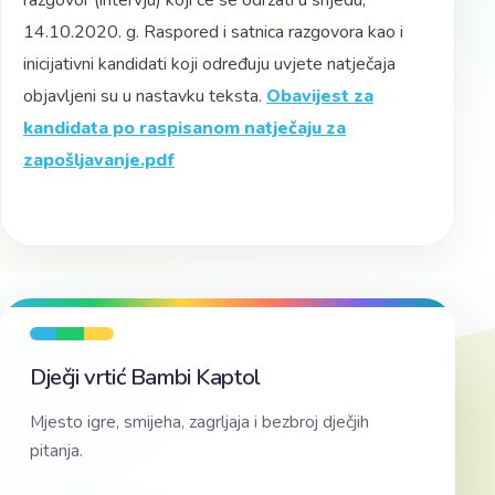
razgovor (intervju) koji će se održati u srijedu,
14.10.2020.
g.
Raspored i satnica razgovora kao i
inicijativni kandidati koji određuju uvjete natječaja
objavljeni su u nastavku teksta.
Obavijest za
kandidata po raspisanom natječaju za
zapošljavanje.pdf
Dječji vrtić Bambi Kaptol
Mjesto igre, smijeha, zagrljaja i bezbroj dječjih
pitanja.