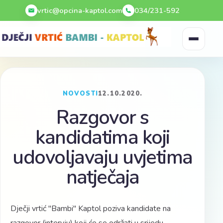
Preskoči na sadržaj
vrtic@opcina-kaptol.com
034/231-592
NOVOSTI
12.10.2020.
Razgovor s
kandidatima koji
udovoljavaju uvjetima
natječaja
Dječji vrtić "Bambi" Kaptol poziva kandidate na